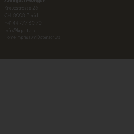
Anlagestiftungen
Kreuzstrasse 26
CH-8008 Zürich
+41 44 777 60 70
info
kgast.ch
Home
Impressum
Datenschutz
Branding
Agentur
Luzern
IT
Security
Luzern
Photovoltaikanlage,
Solartechnik
Photovoltaik
Fassade
Photovoltaik
Branding
Webdesign
Sursee
Webdesign
Luzern
SEO
Agentur