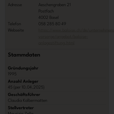
Adresse
Aeschengraben 21
Postfach
4002 Basel
Telefon
058 285 80 49
Webseite
https://www.baloise.ch/de/unternehmens
vorsorge/angebot/baloise-
anlagestiftung.html
Stammdaten
Gründungsjahr
1995
Anzahl Anleger
45 (per 10.04.2025)
Geschäftsführer
Claudia Kalbermatten
Stellvertreter
Maurizio Zella