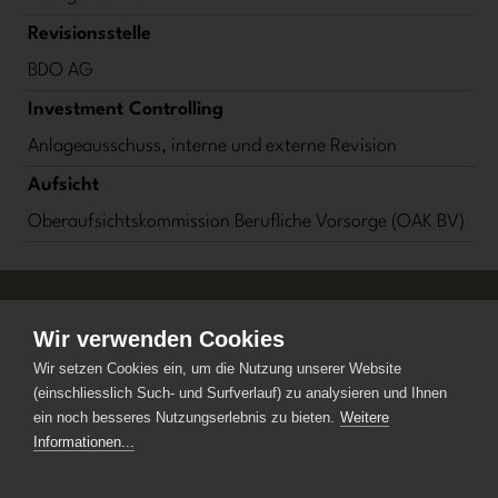
Revisionsstelle
BDO AG
Investment Controlling
Anlageausschuss, interne und externe Revision
Aufsicht
Oberaufsichtskommission Berufliche Vorsorge (OAK BV)
Wir verwenden Cookies
©
KGAST
Wir setzen Cookies ein, um die Nutzung unserer Website
Konferenz der Geschäftsführer von
(einschliesslich Such- und Surfverlauf) zu analysieren und Ihnen
Anlagestiftungen
ein noch besseres Nutzungserlebnis zu bieten.
Weitere
Kreuzstrasse 26
Informationen...
CH-8008 Zürich
+41 44 777 60 70