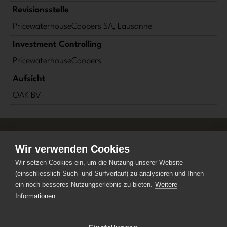
Revisionsstelle
PricewaterhouseCoopers SA, Lausanne
Investment Controlling
PricewaterhouseCoopers
Aufsicht
OAK BV
Wir verwenden Cookies
©
KGAST
Wir setzen Cookies ein, um die Nutzung unserer Website
Konferenz der Geschäftsführer von
(einschliesslich Such- und Surfverlauf) zu analysieren und Ihnen
Anlagestiftungen
ein noch besseres Nutzungserlebnis zu bieten.
Weitere
Kreuzstrasse 26
Informationen...
CH-8008 Zürich
+41 44 777 60 70