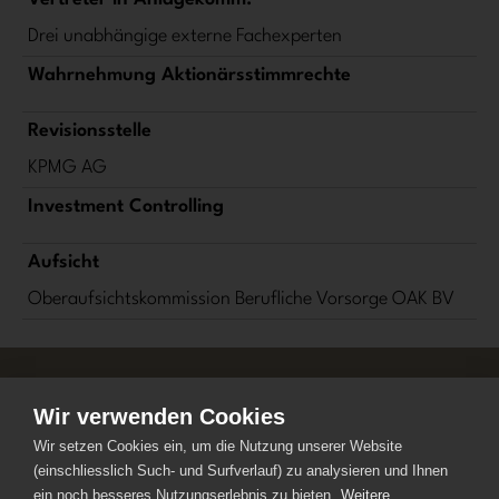
Drei unabhängige externe Fachexperten
Wahrnehmung Aktionärsstimmrechte
Revisionsstelle
KPMG AG
Investment Controlling
Aufsicht
Oberaufsichtskommission Berufliche Vorsorge OAK BV
Wir verwenden Cookies
©
KGAST
Wir setzen Cookies ein, um die Nutzung unserer Website
Konferenz der Geschäftsführer von
(einschliesslich Such- und Surfverlauf) zu analysieren und Ihnen
Anlagestiftungen
ein noch besseres Nutzungserlebnis zu bieten.
Weitere