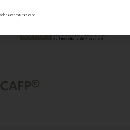
ehr unterstützt wird.
H
©
a CAFP